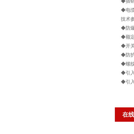
◆插
◆电
技术
◆防爆标
◆额定电
◆开关
◆防护等
◆螺纹规
◆引入
◆引
在