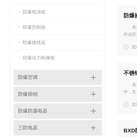
防爆电池箱
防爆
防爆控制箱
化
作业区
护性能
防爆接线箱
20
在燃爆
锈蚀...
防爆动力检修箱
防爆空调
在
中，生
防爆插销
些危险
20
温，极
防爆防腐电器
的...
三防电器
BX