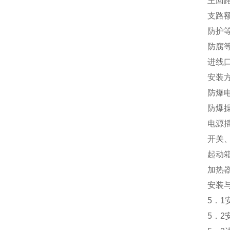
主回路
支路额
防护等
防腐等
进线
安装
防爆
防爆
电源
开关
起动
加热
安装
5．
5．