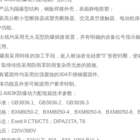
本产品为隔爆型结构，钢板焊接外壳，表面静电喷塑；
内装高分断小型断路器或塑壳断路器、交流真空接触器、电动机
护功能。
进出线均采用无火花型防爆插接装置，并有明确的设备位号指示板
实用。
隔爆面采用特殊的加工手段，嵌入耐油老化硅胶“0"形密封圈，使
，取缔传统采用防雨罩防雨复杂而无效的措施。
所有紧固件均采用抗强腐蚀的304不锈钢紧固件。
具体功能及外形可根据用户要求特制。
1
-6/63K
防爆动力配电箱
技术参数：
：GB3836.1、GB3836.2、GB3836.3
：BXM8050-2、BXM8050-4、BXM8050-6、BXM8050-8、BX
：Exed II CT6/CT5；DIPA21TA, T6
压：220V/380V