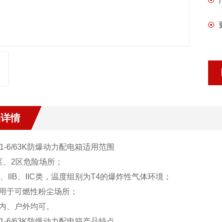
品详情
1
-6/63K
防爆动力配电箱
适用范围
区、2区危险场所；
IA、IIB、IIC类，温度组别为T4的爆炸性气体环境；
适用于可燃性粉尘场所；
户内、户外均可。
1
-6/63K
防爆动力配电箱
产品特点