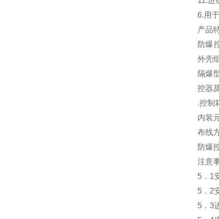
11
6.
产品
防爆
外壳
隔爆
控器
.控
内装
布线
防爆
注意
5．
5．
5．