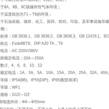
用于ⅡA、ⅡB、ⅡC级爆炸性气体环境；
用于温度组别为T1～T6的环境；
适用于石油采炼、储存、化工、医药、纺织、印染、及军事设施等
参数：
标准：GB 3836.1、GB 3836.2、GB 3836.3、GB 12476.1、IEC
标志：ExdeⅡBT6、DIP A20 TA，T6
电压：AC 220V/380V
回路额定电流：20A～250A
路数:2、4、6、8、10、12
路额定电流：1A、3A、5A、10A、15A、20A、25A、32A、40A
等级：IP54(ⅡB)、IP55(DIP)、IP65(配防雨罩)
腐等级：WF1
口规格：G1/2～G3'
适用电缆外径：Φ6～Φ55mm