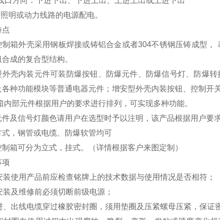
.进线口方向：下进下出、下进上出、上进上出或上进下出
用于照明或动力线路的电源配电。
特点
控制箱外壳采用钢板焊接或铸铝合金或者304不锈钢压铸成型，
组合成的复合型结构。
型外壳内装元件可装防爆按钮、防爆元件、防爆信号灯、防爆转
及各种功能模块等普通电器元件；增安型外壳内装按钮、控制开
制箱内部元件根据用户的要求进行排列，可实现多种功能。
元件及信号灯颜色请用户在选型时予以注明，该产品根据用户要
方式，钢管或电缆、防爆软管均可
控制箱可分为立式，挂式。（详情根据客户来图定制）
事项
1安装使用产品前应检查铭牌上的技术数据与使用情况是否相符；
2安装及维修前必须切断前级电源；
3进、出线电缆穿过橡胶密封圈，须用垫圈及压紧螺母压紧，保证