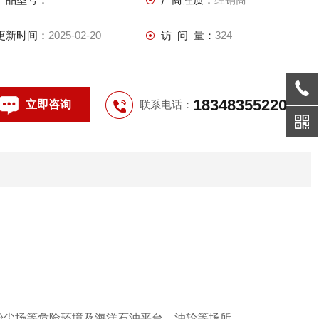
支路数：4、6、8、10、12
支路额定电流：1A、3A、5A、
更新时间：
2025-02-20
访 问 量：
324
18348355220
立即咨询
联系电话：
，粉尘场等危险环境及海洋石油平台、油轮等场所。