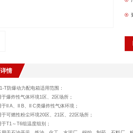
品详情
1-T
防爆动力配电箱
适用范围：
适用于爆炸性气体环境1区、2区场所；
用于II A、II B、II C类爆炸性气体环境；
适用于可燃性粉尘环境20区、21区、22区场所；
适用于T1～T6组温度组别；
 广泛用于石油开采、炼油、化工、水泥厂，锅炉，制药，石料厂