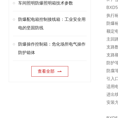
车间照明防爆照明箱技术参数
BXD
5
执行标准
防爆配电箱控制接线箱：工业安全用
防爆标志
电的坚固防线
额定电压
主回路
防爆操作控制箱：危化场所电气操作
支路数
防护箱体
支路额
防护等
防腐等
查看全部
引入口
适用电
进出
安装