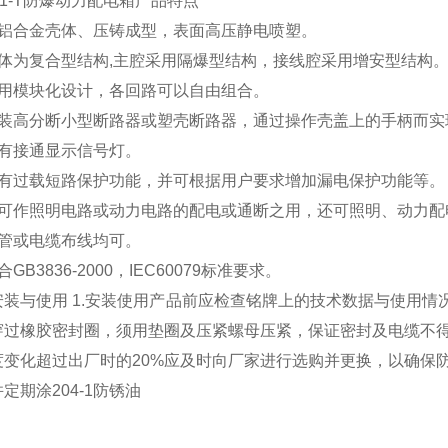
1-T
防爆动力配电箱
产品特点
铸铝合金壳体、压铸成型，表面高压静电喷塑。
整体为复合型结构,主腔采用隔爆型结构，接线腔采用增安型结构
采用模块化设计，各回路可以自由组合。
内装高分断小型断路器或塑壳断路器，通过操作壳盖上的手柄而实
设有接通显示信号灯。
具有过载短路保护功能，并可根据用户要求增加漏电保护功能等。
即可作照明电路或动力电路的配电或通断之用，还可照明、动力配
钢管或电缆布线均可。
合GB3836-2000，IEC60079标准要求。
安装与使用 1.安装使用产品前应检查铭牌上的技术数据与使用情况
穿过橡胶密封圈，须用垫圈及压紧螺母压紧，保证密封及电缆不得
度变化超过出厂时的20%应及时向厂家进行选购并更换，以确保
定期涂204-1防锈油