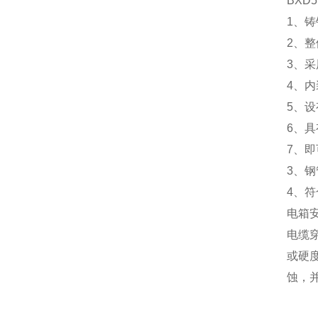
BXD
5
1、
2、
3、
4、
5、
6、
7、
3、
4、符
电箱
电缆
或硬
蚀，并