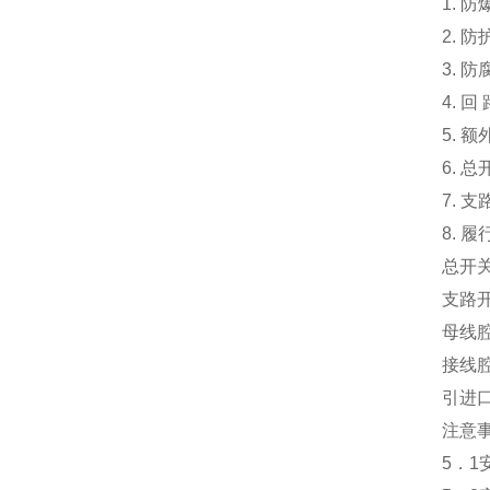
1. 防
2. 防
3. 
4. 回 
5. 
6. 
7. 
8. 履
总开关
支路
母线
接线
引进口
注意
5．