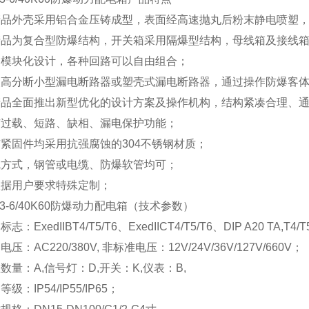
本产品外壳采用铝合金压铸成型，表面经高速抛丸后粉末静电喷塑
本产品为复合型防爆结构，开关箱采用隔爆型结构，母线箱及接线
采用模块化设计，各种回路可以自由组合；
内装高分断小型漏电断路器或塑壳式漏电断路器，通过操作防爆客
本产品全面推出新型优化的设计方案及操作机构，结构紧凑合理、
具有过载、短路、缺相、漏电保护功能；
有紧固件均采用抗强腐蚀的304不锈钢材质；
布线方式，钢管或电缆、防爆软管均可；
根据用户要求特殊定制；
-6/
40K60
防爆动力配电箱
（技术参数）
标志：ExedIIBT4/T5/T6、ExedIICT4/T5/T6、DIP A20 TA,T4/T
电压：AC220/380V, 非标准电压：12V/24V/36V/127V/660V；
钮数量：A,信号灯：D,开关：K,仪表：B,
等级：IP54/IP55/IP65；