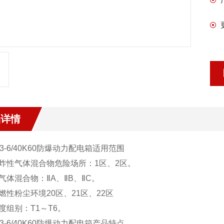
品详情
-6/
40K60
防爆动力配电箱
适用范围
爆炸性气体混合物危险场所：1区、2区。
气体混合物：ⅡA、ⅡB、ⅡC。
燃性粉尘环境20区、21区、22区
度组别：T1～T6。
-6/
40K60
防爆动力配电箱
产品特点