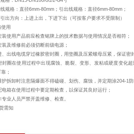
规格：DN15-DN100/G1/2-G4寸
入线规格：直径6mm-80mm；引出线规格：直径6mm-80mm；
引入引出方向：上进上出，下进下出（可按客户要求不受限制）
与使用
1安装使用产品前应检查铭牌上的技术数据与使用情况是否相符；
2安装及维修前必须切断前级电源；
3进、出线电缆穿过橡胶密封圈，用垫圈及压
4密封圈在使用过程中出现腐蚀、脆裂、变形、发粘或硬度变化超
可靠；
维护拆卸时注意隔爆面不得磕碰、划伤、腐蚀，并定期涂204-1
6配电箱在使用过程中要定期检查，以保证其良好运行；
7非专业人员严禁开盖维修、检查。
订货需知