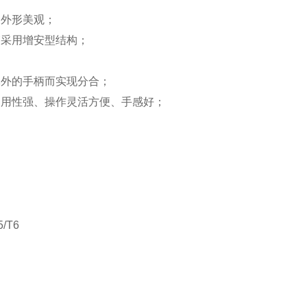
，外形美观；
箱采用增安型结构；
体外的手柄而实现分合；
通用性强、操作灵活方便、手感好；
5/T6