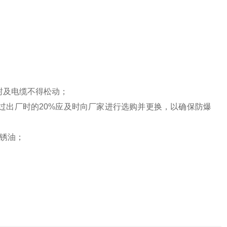
紧螺母压紧，保证密封及电缆不得松动；
过出厂时的20%应及时向厂家进行选购并更换，以确保防爆
防锈油；