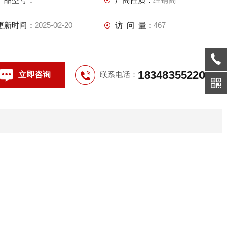
4 内装高分断小型漏电断路器或塑壳式漏电断路器，通过操作防
爆客体外的手柄而实现分合；
更新时间：
2025-02-20
访 问 量：
467
18348355220
立即咨询
联系电话：