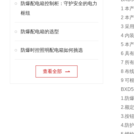
防爆配电箱控制柜：守护安全的电力
1 
枢纽
2 
3 
防爆配电箱的选型
4 
5 
防爆时控照明配电箱如何挑选
6 
7 所
查看全部
8 
9 可
BXD53
1.防爆
2.额定
3.按
4.防护