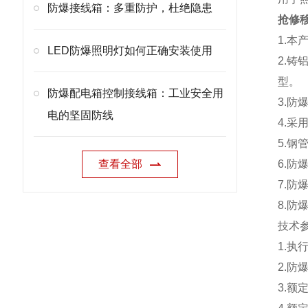
防爆接线箱：多重防护，杜绝隐患
抢修
1.本
LED防爆照明灯如何正确安装使用
2.
型。
防爆配电箱控制接线箱：工业安全用
3.
电的坚固防线
4.采
5.钢
查看全部
6.防
7.防爆
8.防爆
技术
1.执行
2.防爆
3.额定