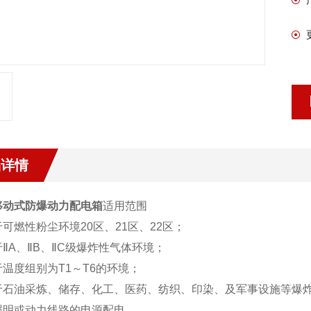
品详情
移动式防爆动力配电箱
适用范围
可燃性粉尘环境20区、21区、22区；
ⅡA、ⅡB、ⅡC级爆炸性气体环境；
温度组别为T1～T6的环境；
于石油采炼、储存、化工、医药、纺织、印染、及军事设施等爆
照明或动力线路的电源配电。