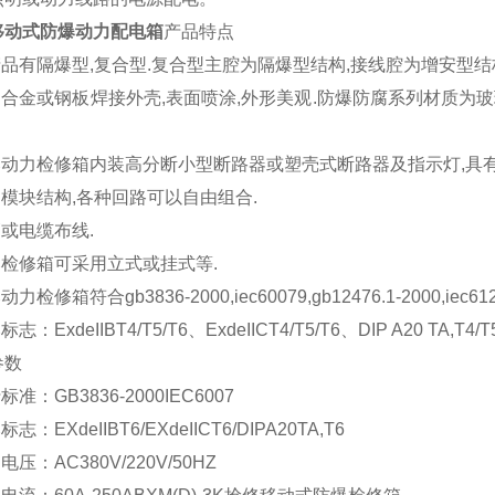
移动式防爆动力配电箱
产品特点
产品有隔爆型,复合型.复合型主腔为隔爆型结构,接线腔为增安型结
铸铝合金或钢板焊接外壳,表面喷涂,外形美观.防爆防腐系列材质
防爆动力检修箱内装高分断小型断路器或塑壳式断路器及指示灯,具
用模块结构,各种回路可以自由组合.
管或电缆布线.
爆检修箱可采用立式或挂式等.
动力检修箱符合gb3836-2000,iec60079,gb12476.1-2000,ie
标志：ExdeIIBT4/T5/T6、ExdeIICT4/T5/T6、DIP A20 TA,T4/T
参数
标准：GB3836-2000IEC6007
标志：EXdeIIBT6/EXdeIICT6/DIPA20TA,T6
电压：AC380V/220V/50HZ