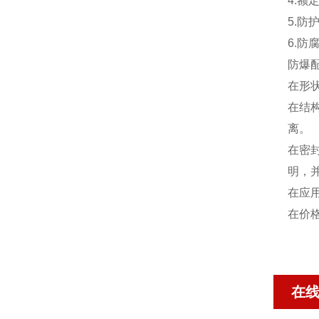
4.额
5.防护
6.防
防爆
在形
在结
离。
在密
明，
在应
在价
在