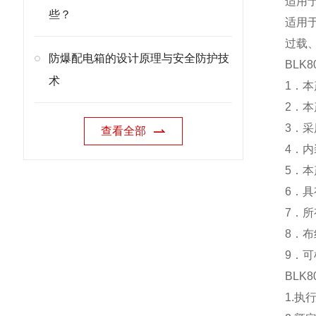
适用于
些？
适用
过载
防爆配电箱的设计原理与安全防护技
BLK80
术
1．
2．
3．
查看全部
4．
5．
6．
7．
8．
9．
BLK80
1.执行