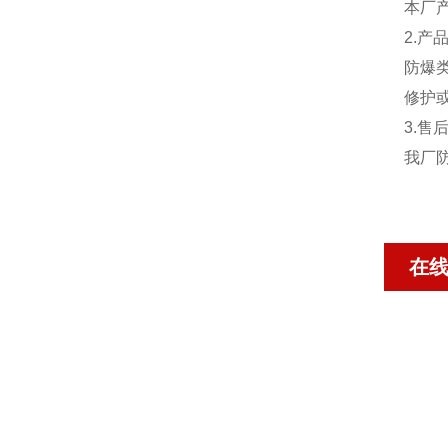
本厂
2.
防爆
修护
3.售
我厂
在