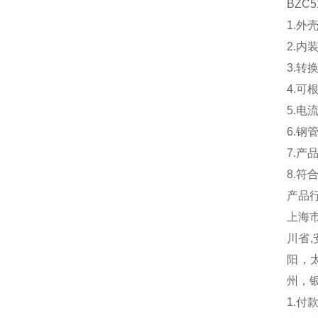
BZC
1.外
2.
3.转
4.可
5.电
6.钢
7.
8.符合
产品行
上海市
川省,
阳，
州，
1.付