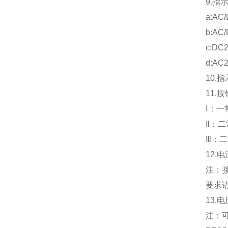
9.指
a:AC
b:AC/
c:DC
d:AC
10.
11.
Ⅰ：一
Ⅱ：二
Ⅲ：
12.电
注：
要求
13.电
注：