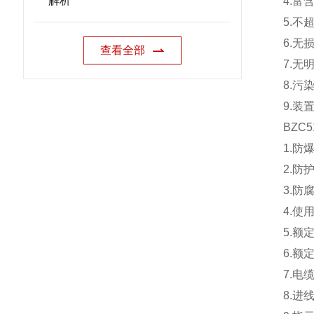
解析
4.富
5.不
6.
查看全部
7.
8.污
9.装
BZC
1.防爆
2.防
3.防
4.使
5.额定
6.额
7.电
8.进