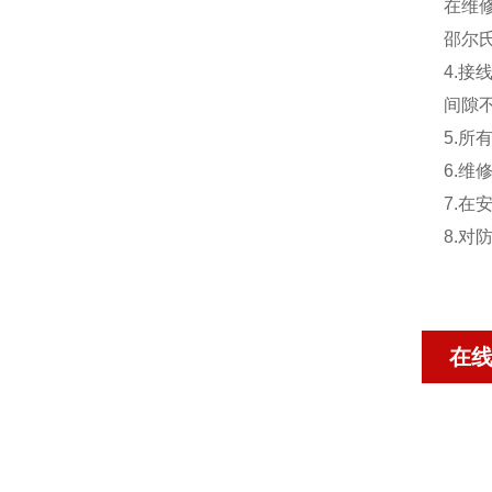
在维
邵尔
4.接
间隙不
5.所
6.
7.
8.
在