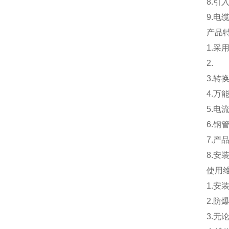
8.引
9.电缆
产品
1.采
2.
3.转
4.万
5.电
6.钢
7.
8.安
使用
1.
2.防
3.