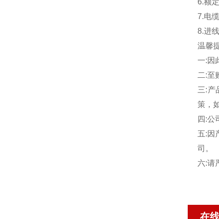
6.额
7.电
8.进
温馨提
一:因
二:
三:
策，
四:
五:
司。
六:
在