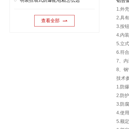
明装挂墙式防爆配电箱怎么选
铝合
1.
2.具
查看全部
3.
4.
5.
6.符合
7、
8、钢
技术
1.防爆
2.防
3.防
4.使
5.额定