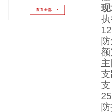
现
查看全部
执
12
防
额
主
支
支
2
防