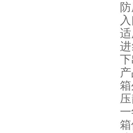
防
入
适
进
下
产
箱
压
一
箱