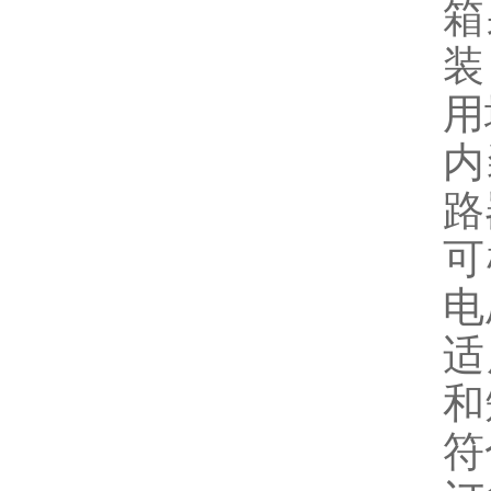
箱
装
用
内
路
可
电
适
和
符