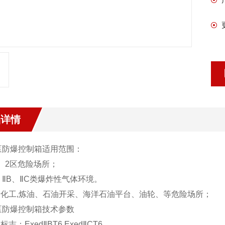
品详情
泵防爆控制箱
适用范围：
区、2区危险场所；
A、ⅡB、ⅡC类爆炸性气体环境。
用于化工,炼油、石油开采、海洋石油平台、油轮、等危险场所；
泵防爆控制箱
技术参数
标志：ExedⅡBT6,ExedⅡCT6