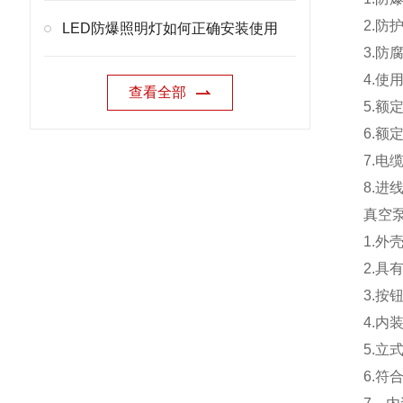
2.防
LED防爆照明灯如何正确安装使用
3.防
4.使
查看全部
5.额定
6.额
7.电
8.进
真空
1.
2.具
3.
4.
5.
6.符合