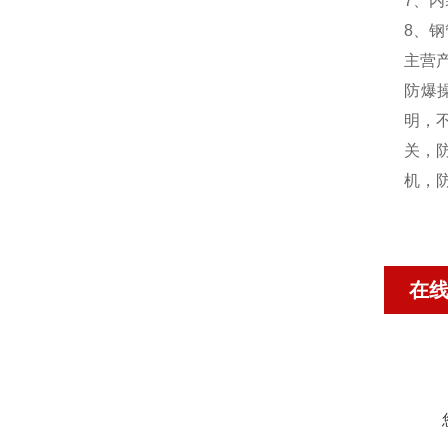
7、
8、钢
主营
防爆
明，
关，
机，
在