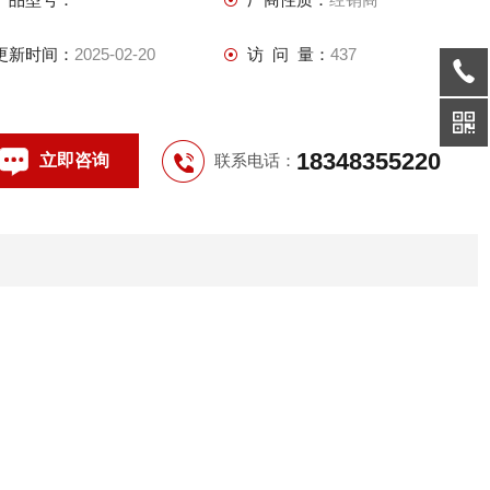
4.内装防爆元件引进*生产、美观精致、经久耐用；
5.立式或挂式安装，如有特殊要求可特制；
更新时间：
2025-02-20
访 问 量：
437
6.符合GB3836-2000，IEC60079标准要求。
7、内装隔爆型按钮；
8、钢管或电缆布线均可.
18348355220
立即咨询
联系电话：