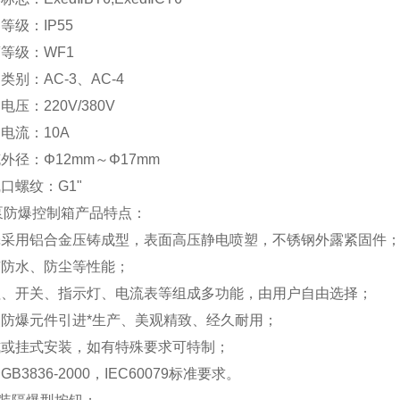
护等级：IP55
腐等级：WF1
用类别：AC-3、AC-4
电压：220V/380V
定电流：10A
缆外径：Φ12mm～Φ17mm
线口螺纹：G1"
泵防爆控制箱
产品特点：
外壳采用铝合金压铸成型，表面高压静电喷塑，不锈钢外露紧固件
有防水、防尘等性能；
按钮、开关、指示灯、电流表等组成多功能，由用户自由选择；
内装防爆元件引进*生产、美观精致、经久耐用；
立式或挂式安装，如有特殊要求可特制；
GB3836-2000，IEC60079标准要求。