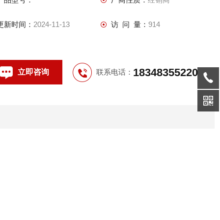
3． 采用国家标准设计，可选择壁挂式、立柱式、平面式等；
4． 可按客户要求加装防护箱，能够显示内部控制部分的显示，
更新时间：
2024-11-13
访 问 量：
914
具有较高的户外防护效果；
18348355220
立即咨询
联系电话：