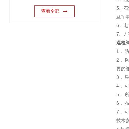
5、
查看全部
及军
6、
7、
巡检
1．
2．
要的
3．
4．
5． 
6．
7．
技术