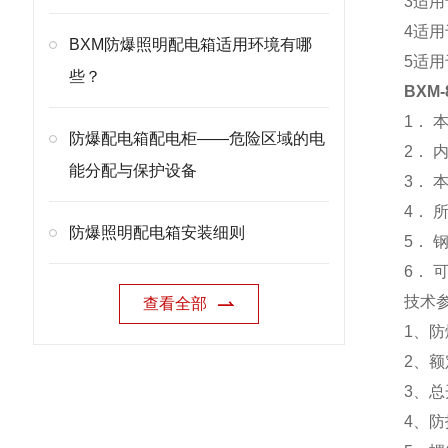
3适用
4适用
BXM防爆照明配电箱适用环境有哪
5适
些？
BXM
1．
防爆配电箱配电柜——危险区域的电
2．
能分配与保护设备
3．
4． 
防爆照明配电箱安装细则
5． 
6． 
技术
查看全部
1、防爆
2、额定
3、总
4、防护