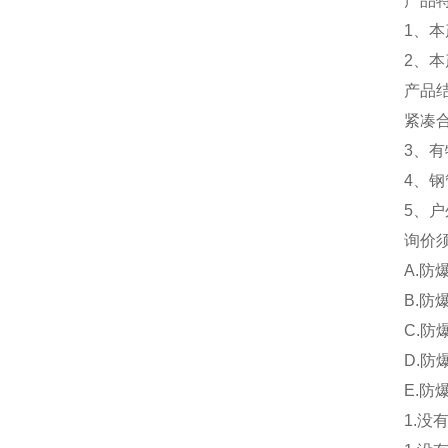
产品
1、
2、
产品
紧凑
3、有
4、钢
5、
询价
A.防
B.防
C.防
D.防
E.防
1.