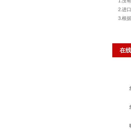
1.
2.
3.根
在