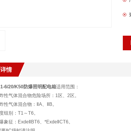
品详情
51-6/20/K50防爆照明配电箱
适用范围：
爆炸性气体混合物危险场所：1区、2区。
炸性气体混合物：ⅡA、ⅡB。
度组别：T1～T6。
爆象征：ExdeⅡBT6、*ExdeⅡCT6。
需要ⅡC级时请注明。