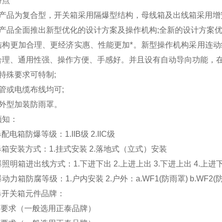
特点
本产品为复合型，开关箱采用隔爆型结构，母线箱及出线箱采用增
本产品全面推出新型优化的设计方案及操作机构;全新的设计方案
结构更加合理、更经济实惠、性能更加*。新型操作机构采用连
合理、通用性强、操作方便、手感好。并且设有自动导向功能，在
特殊要求可特制;
管或电缆布线均可;
户外型加装防雨罩。
须知：
爆配电箱防爆等级：1.IIB级 2.IIC级
爆箱安装方式：1.挂式安装 2.落地式（立式）安装
爆照明箱进出线方式：1.下进下出 2.上进上出 3.下进上出 4.上进
爆动力箱防腐等级：1.户内安装 2.户外：a.WF1(防雨罩) b.WF2(
爆开关箱元件品牌：
没有要求（一般选用正泰品牌）