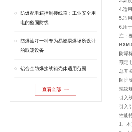
3.温
4.适
防爆配电箱控制接线箱：工业安全用
5.
电的坚固防线
6.
注：
防爆油汀一种专为易燃易爆场所设计
BXM
的取暖设备
防爆标志
额定电压
铝合金防爆接线箱壳体适用范围
总开关
防护等级
螺纹规格
查看全部
引入线
引入
性能
1、