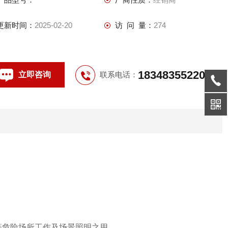
柄而实现分合；
5,设有接通指示信号灯；
更新时间：
2025-02-20
访 问 量：
274
18348355220
立即咨询
联系电话：
等危险场所工作及场景照明之用。