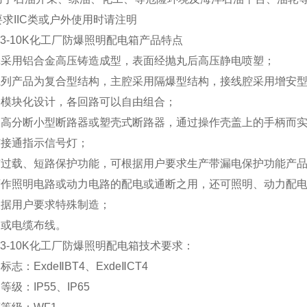
求IIC类或户外使用时请注明
3
-10K化工厂
防爆照明配电箱
产品特点
外壳采用铝合金高压铸造成型，表面经抛丸后高压静电喷塑；
本系列产品为复合型结构，主腔采用隔爆型结构，接线腔采用增安
采用模块化设计，各回路可以自由组合；
内装高分断小型断路器或塑壳式断路器，通过操作壳盖上的手柄而
有接通指示信号灯；
具有过载、短路保护功能，可根据用户要求生产带漏电保护功能产
既可作照明电路或动力电路的配电或通断之用，还可照明、动力配
根据用户要求特殊制造；
管或电缆布线。
3
-10K化工厂
防爆照明配电箱
技术要求：
标志：ExdeⅡBT4、ExdeⅡCT4
等级：IP55、IP65