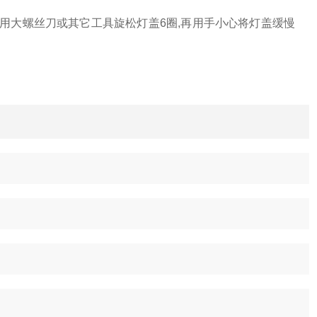
,用大螺丝刀或其它工具旋松灯盖6圈,再用手小心将灯盖缓慢