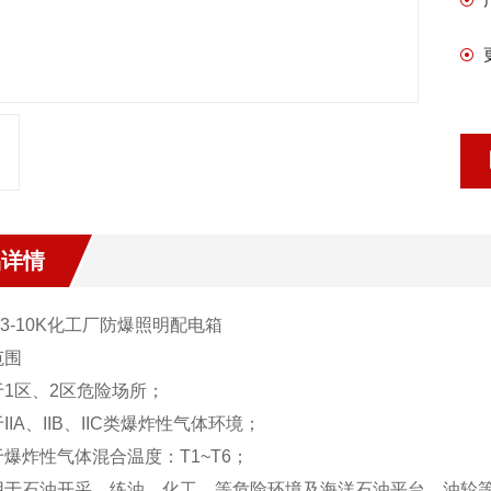
品详情
3
-10K化工厂
防爆照明配电箱
范围
于1区、2区危险场所；
IIA、IIB、IIC类爆炸性气体环境；
爆炸性气体混合温度：T1~T6；
用于石油开采、练油、化工、等危险环境及海洋石油平台、油轮