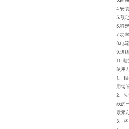
3.防
4.安
5.额
6.额
7.功
8.电流
9.进
10.
使用
1、
用钢
2、
线的一
紧紧
3、