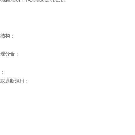
型结构；
实现分合；
品；
电或通断混用；