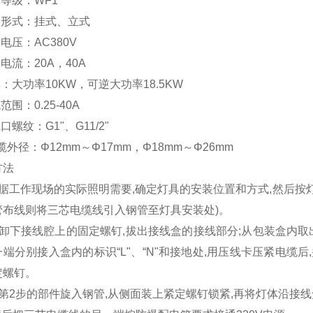
腐等级：WF1
装形式：挂式、立式
定电压：AC380V
定电流：20A，40A
率：大功率10KW，可逆大功率18.5KW
范围：0.25-40A
线口螺纹：G1"、G11/2"
电缆外径：Φ12mm～Φ17mm，Φ18mm～Φ26mm
方法
根据工作现场的实际照明需要,确定灯具的安装位置和方式,然后按灯
管布线则将三芯电缆线引入钢管至灯具安装处)。
先卸下接线腔上的固定螺钉,拔出接线盒的接线部分;从包装盒内取出
端分别接入盒内的标识“L"、“N"和接地处,用压线卡压紧电缆后
定螺钉。
将第2步的部件旋入钢管,从侧面装上紧定螺钉锁紧,再将灯体沿接