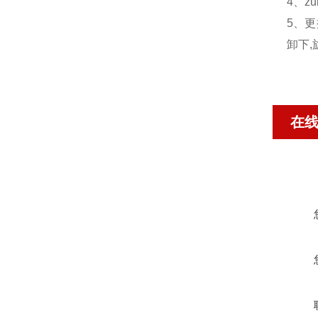
4、z
5、
卸下
在