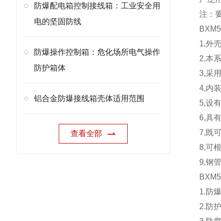
防爆配电箱控制接线箱：工业安全用
注：要
电的坚固防线
BXM5
1,
防爆操作控制箱：危化场所电气操作
2,
防护箱体
3,
4,
铝合金防爆接线箱壳体适用范围
5,设
6,
7,
查看全部
8,可
9,钢
BXM5
1.防爆
2.防护