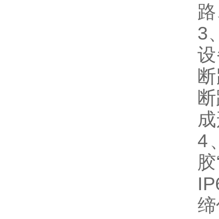
路
3
设
断
断
成
4
胶
I
缔