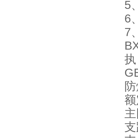
5
6
7
B
执
G
防
额
主
支