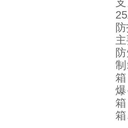
支
2
防
主
防
制
箱
爆
箱
箱