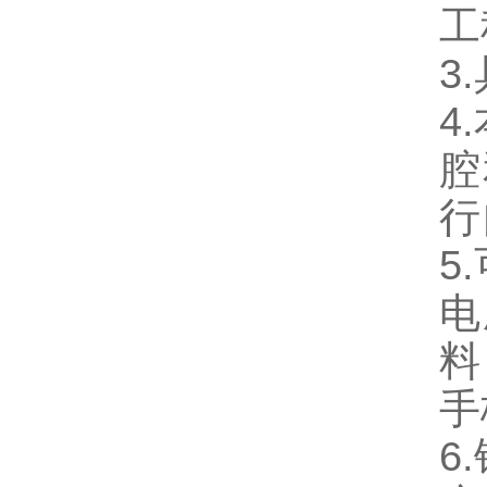
工
3
4
腔
行
5
电
料
手
6