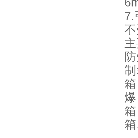
6
7
不
主
防
制
箱
爆
箱
箱