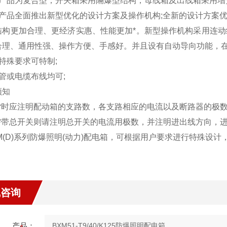
本产品为复合型，开关箱采用隔爆型结构，母线箱及出线箱采用增
本产品全面推出新型优化的设计方案及操作机构;全新的设计方案
结构更加合理、更经济实惠、性能更加*。新型操作机构采用连
合理、通用性强、操作方便、手感好。并且设有自动导向功能，在
特殊要求可特制;
管或电缆布线均可;
须知
订货时应注明配动箱的支路数，各支路相应的电流以及断路器的极
如需带总开关则请注明总开关的电流用极数，并注明进出线方向，
XM(D)系列防爆照明(动力)配电箱，可根据用户要求进行特殊设
线咨询
产品：