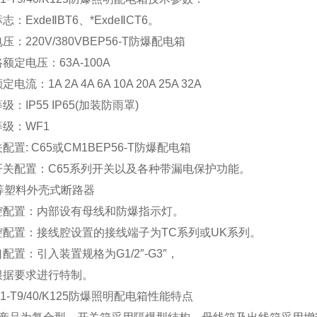
志：ExdeⅡBT6、*ExdeⅡCT6。
压：220V/380VBEP56-T防爆配电箱
额定电压：63A-100A
电流：1A 2A 4A 6A 10A 20A 25A 32A
级：IP55 IP65(加装防雨罩)
级：WF1
配置: C65或CM1BEP56-T防爆配电箱
开关配置：C65系列开关以及各种带漏电保护功能。
1等塑料外壳式断路器
腔配置：内部设有母线和防爆指示灯。
腔配置：接线腔设置的接线端子为TC系列或UK系列。
配置：引入装置规格为G1/2″-G3″，
根据要求进行特制。
1-T9
/40/K125
防爆照明配电箱
性能特点