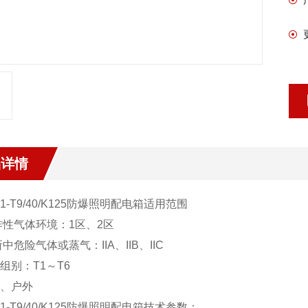
品详情
1-T9
/40/K125
防爆照明配电箱
适用范围
炸性气体环境：1区、2区
中危险气体或蒸气：IIA、IIB、IIC
组别：T1～T6
内、户外
1-T9
/40/K125
防爆照明配电箱
技术参数：