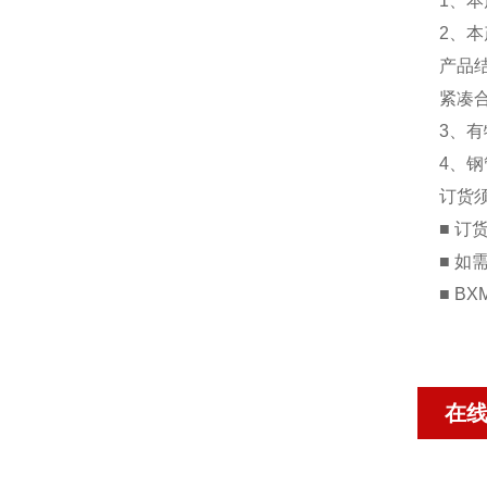
1、
2、
产品
紧凑
3、有
4、钢
订货
■ 
■ 
■ B
在