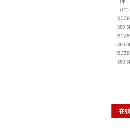
（φ，
（G"
BCZ80
380 
BCZ80
380 
BCZ80
380 
在