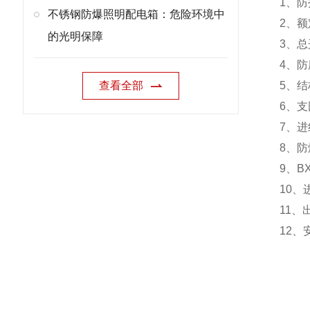
1、防护
不锈钢防爆照明配电箱：危险环境中
2、额定
的光明保障
3、总开
4、防
查看全部
5、结
6、支
7、进线
8、防爆
9、BX
10、
11、
12、