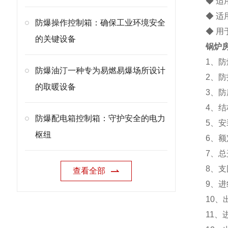
◆ 适
◆ 
防爆操作控制箱：确保工业环境安全
◆ 
的关键设备
锅炉
1、防爆
防爆油汀一种专为易燃易爆场所设计
2、防护
的取暖设备
3、防
4、结
防爆配电箱控制箱：守护安全的电力
5、安
枢纽
6、额定
7、总开
8、支
查看全部
9、进线
10、出
11、