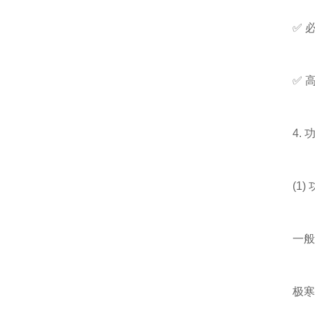
✅ 必
✅ 高危
4. 
(1) 
一般工业
极寒或大