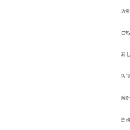
防爆油
过热保
漏电保护
防倾倒
熔断器
选购