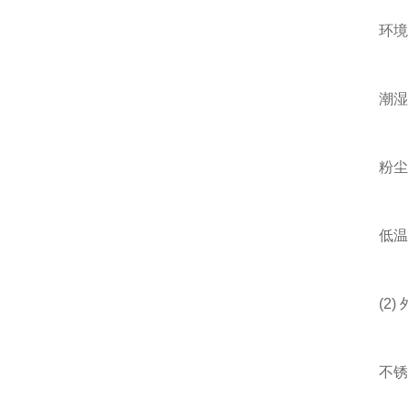
环
潮湿/腐
粉尘环境
低温防冻
(2) 
不锈钢(