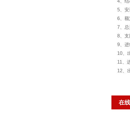
4、结
5、安
6、额定
7、总
8、支
9、进线
10、出
11、
12、
在