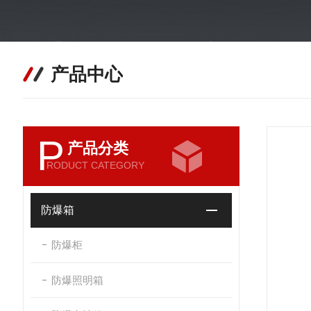
产品中心
P
产品分类
RODUCT CATEGORY
防爆箱
防爆柜
防爆照明箱