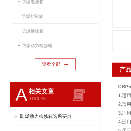
防爆电池箱
防爆控制箱
防爆接线箱
防爆动力检修箱
查看全部
产
CBP
A
相关文章
1.适
RTICLES
2.适
3.适
防爆动力检修箱选购要点
4.
5.