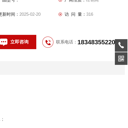
6、额定电压: AC220V/380V
7、总开关: 大电流:225A
更新时间：
2025-02-20
访 问 量：
316
8、支回路: 大电流63A
9、进线口螺纹: G1“ ~ G3“
10、出线口螺纹: G
18348355220
立即咨询
联系电话：
境；