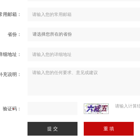
常用邮箱：
省份：
详细地址：
补充说明：
请输入计算
验证码：