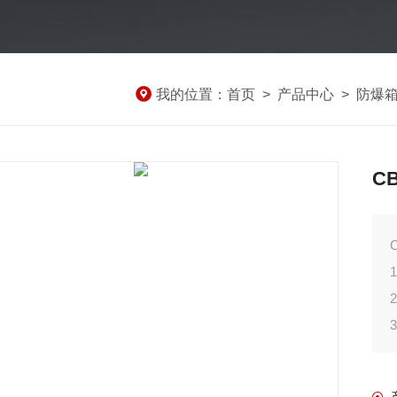
我的位置：
首页
>
产品中心
>
防爆
C