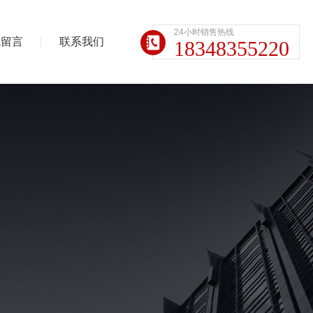
24小时销售热线
线留言
联系我们
18348355220