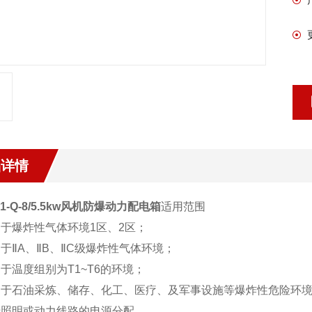
品详情
51-Q-8/5.5kw风机防爆动力配电箱
适用范围
用于爆炸性气体环境1区、2区；
用于ⅡA、ⅡB、ⅡC级爆炸性气体环境；
用于温度组别为T1~T6的环境；
适用于石油采炼、储存、化工、医疗、及军事设施等爆炸性危险环
用于照明或动力线路的电源分配