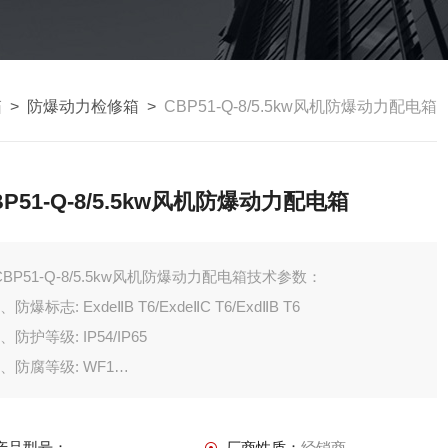
箱
>
防爆动力检修箱
>
CBP51-Q-8/5.5kw风机防爆动力配电箱
BP51-Q-8/5.5kw风机防爆动力配电箱
CBP51-Q-8/5.5kw风机防爆动力配电箱技术参数：
1、防爆标志: ExdeⅡB T6/ExdeⅡC T6/ExdⅡB T6
2、防护等级: IP54/IP65
3、防腐等级: WF1
4、结构: 模块化拼装
5、安装形式: 挂式
产品型号：
厂商性质：
经销商