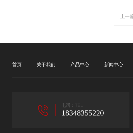
上一
首页
关于我们
产品中心
新闻中心
电话：TEL
18348355220