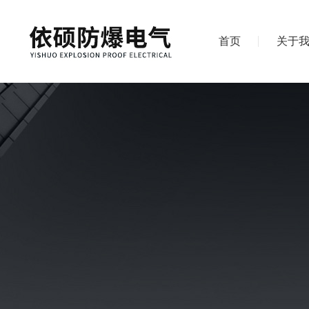
首页
关于