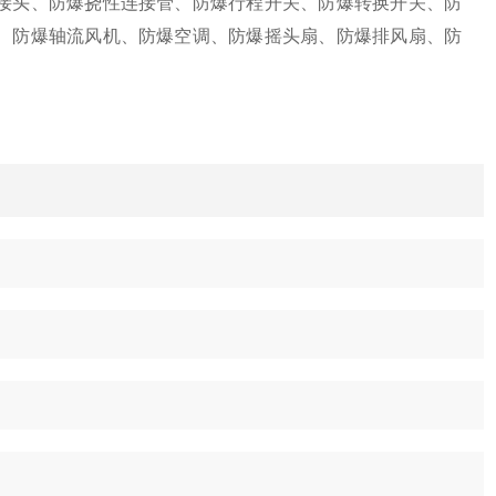
接头、防爆挠性连接管、防爆行程开关、防爆转换开关、防
、防爆轴流风机、防爆空调、防爆摇头扇、防爆排风扇、防