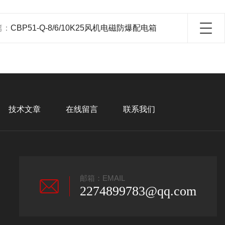
篇：
CBP51-Q-8/6/10K25风机电磁防爆配电箱
技术文章
在线留言
联系我们
邮箱：EMAIL
2274899783@qq.com