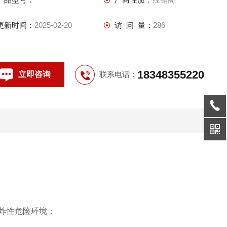
指示板，由于防爆配电箱在工作时不可避免地产生电火花，它们
一旦与生产或救援现场的爆炸性气体混合物相遇 指示板采用
更新时间：
2025-02-20
访 问 量：
286
18348355220
立即咨询
联系电话：
炸性危险环境；