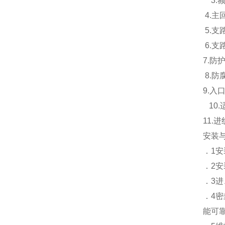
3.额
4.主
5.支
6.支
7.防
8.防
9.入
10.
11
安装
．1
．2
．3
．4
能可