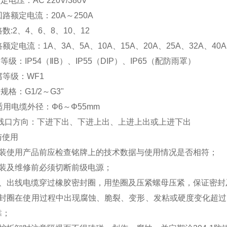
定电压：AC 220V/380V
回路额定电流：20A～250A
路数:2、4、6、8、10、12
路额定电流：1A、3A、5A、10A、15A、20A、25A、32A、40A
护等级：IP54（ⅡB）、IP55（DIP）、IP65（配防雨罩）
腐等级：WF1
口规格：G1/2～G3"
适用电缆外径：Φ6～Φ55mm
.进线口方向：下进下出、下进上出、上进上出或上进下出
与使用
安装使用产品前应检查铭牌上的技术数据与使用情况是否相符；
安装及维修前必须切断前级电源；
进、出线电缆穿过橡胶密封圈，用垫圈及压紧螺母压紧，保证密封
密封圈在使用过程中出现腐蚀、脆裂、变形、发粘或硬度变化超过
靠；