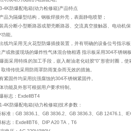
3
-4K
防爆配电箱(动力检修箱)
产品特点
本产品为隔爆型结构，钢板焊接外壳，表面静电喷塑；
内装高分断小型断路器或塑壳断路器、交流真空接触器、电动机
护功能。
进出线均采用无火花型防爆插接装置，并有明确的设备位号指示
生产或救援现场的爆炸性气体混合物相遇 指示板采用304不锈钢
隔爆面采用特殊的加工手段，嵌入耐油老化硅胶“0"形密封圈，使
，取缔传统采用防雨罩防雨复杂而无效的措施。
所有紧固件均采用抗强腐蚀的304不锈钢紧固件。
具体功能及外形可根据用户要求特制。
爆标志：ExdeⅡBT4
1
-4K
防爆配电箱(动力检修箱)
技术参数：
标准：GB 3836.1、GB 3836.2、GB 3836.3、GB 12476.1、IE
标志：ExdeⅡBT6、DIP A20 TA，T6