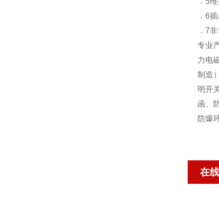
．5
．6
．7
专业
力电
制造
明开
函、
防爆
在