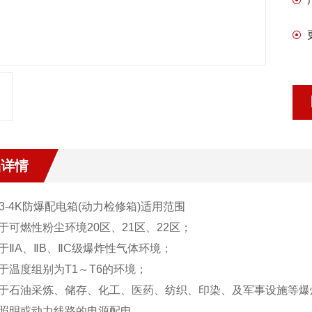
品详情
3
-4K
防爆配电箱(动力检修箱)
适用范围
于可燃性粉尘环境20区、21区、22区；
于ⅡA、ⅡB、ⅡC级爆炸性气体环境；
于温度组别为T1～T6的环境；
用于石油采炼、储存、化工、医药、纺织、印染、及军事设施等爆
于照明或动力线路的电源配电。