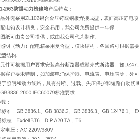
51-2/63防爆动力检修箱
产品特点：
本产品外壳采用ZL102铝合金压铸或钢板焊接成型，表面高压静
防爆配电箱设计精良，安全易用，我公司免费提供一年保
箱体图纸可由贵公司提供，或由我公司代为制作.
防爆照明（动力）配电箱采用复合型，模块结构，各回路可根据需
型结构.
装元件可根据用户要求安装高分断路器或塑壳式断路器。如DZ47、
可根据客户要求特制，如加装电涌保护器、电流表、电压表等，外
 适用于照明和动力线路，具有分断、过载、失压保护和短路自动切断
GB3836-2000,IEC60079标准要求.
参数：
标准：GB 3836.1、GB 3836.2、GB 3836.3、GB 12476.1、IE
标志：ExdeⅡBT6、DIP A20 TA，T6
定电压：AC 220V/380V