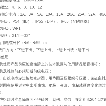
回路额定电流：20A～250A
路数:2、4、6、8、10、12
路额定电流：1A、3A、5A、10A、15A、20A、25A、32A、40A
护等级：IP54（ⅡB）、IP55（DIP）、IP65（配防雨罩）
腐等级：WF1
口规格：G1/2～G3"
适用电缆外径：Φ6～Φ55mm
.进线口方向：下进下出、下进上出、上进上出或上进下出
与使用
安装使用产品前应检查铭牌上的技术数据与使用情况是否相符；
安装及维修前必须切断前级电源；
进、出线电缆穿过橡胶密封圈，用垫圈及压紧螺母压紧，保证密封
密封圈在使用过程中出现腐蚀、脆裂、变形、发粘或硬度变化超过
靠；
维护拆卸时注意隔爆面不得磕碰、划伤、腐蚀，并定期涂204-1防