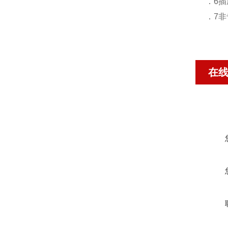
．6
．7
在