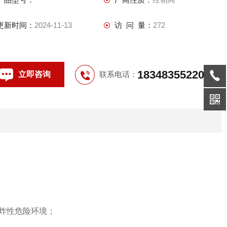
据需要自由组装，一般开关箱采用隔爆型结构，母线箱及出线箱
采用增安型结构.
更新时间：
2024-11-13
访 问 量：
272
18348355220
立即咨询
联系电话：
炸性危险环境；