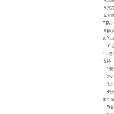
4.主
5.支
6.支
7.防
8.防
9.入
10.
11
安装
．1
．2
．3
．4
能可
．5