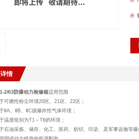
品详情
51-2/63防爆动力检修箱
适用范围
于可燃性粉尘环境20区、21区、22区；
于ⅡA、ⅡB、ⅡC级爆炸性气体环境；
于温度组别为T1～T6的环境；
用于石油采炼、储存、化工、医药、纺织、印染、及军事设施等爆
于照明或动力线路的电源配电。