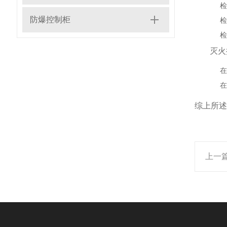
检
防爆控制柜
检
检
灭火
在
在
综上所述
上一