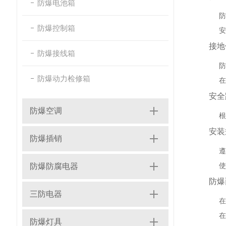
防爆电池箱
防
防爆控制箱
安
接地
防爆接线箱
防
防爆动力检修箱
在
安全
防爆空调
根
安装
防爆插销
遵
使
防爆防腐电器
防爆
三防电器
在
在
防爆灯具