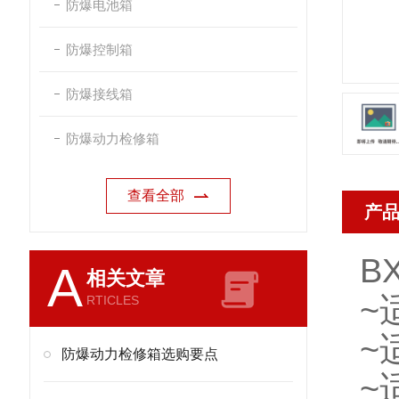
防爆电池箱
防爆控制箱
防爆接线箱
防爆动力检修箱
查看全部
产
B
A
相关文章
~
RTICLES
~
防爆动力检修箱选购要点
~