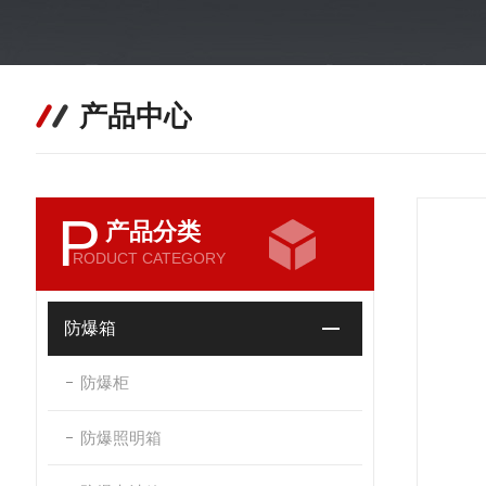
产品中心
P
产品分类
RODUCT CATEGORY
防爆箱
防爆柜
防爆照明箱