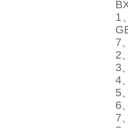
B
1
G
7、
2
3
4
5
6
7