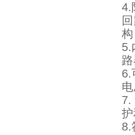
4
回
构
5
路
6
电
7
护
8