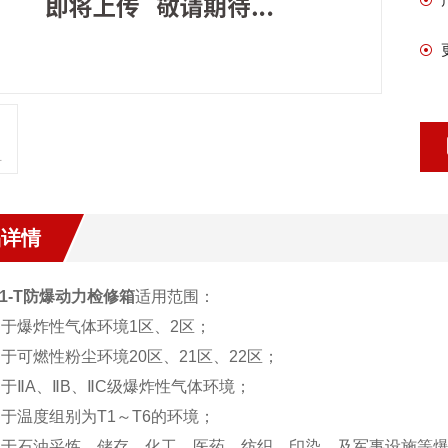
品详情
51-T防爆动力检修箱
适用范围：
用于爆炸性气体环境1区、2区；
用于可燃性粉尘环境20区、21区、22区；
用于ⅡA、ⅡB、ⅡC级爆炸性气体环境；
用于温度组别为T1～T6的环境；
适用于石油采炼、储存、化工、医药、纺织、印染、及军事设施等