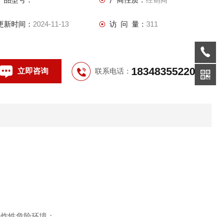
■ 防护等级：IP55
■ 防腐等级：WF1
更新时间：
2024-11-13
访 问 量：
311
■ 进线口规格：G2“-G3“
■ 出线口规格：G11/2“
18348355220
立即咨询
联系电话：
爆炸性危险环境；