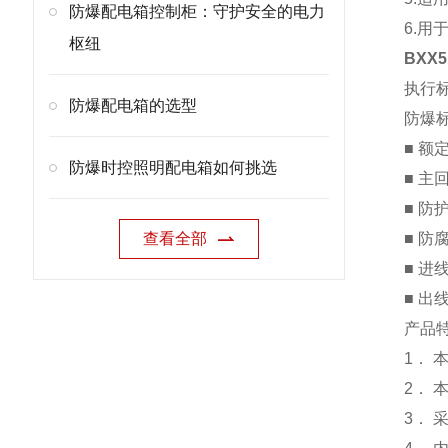
防爆配电箱控制柜：守护安全的电力
6.
枢纽
BXX
执行标准
防爆配电箱的选型
防爆标志
■ 额定
防爆时控照明配电箱如何挑选
■ 主
■ 防
查看全部
■ 防
■ 进
■ 出
产
品
1．
2．
3．