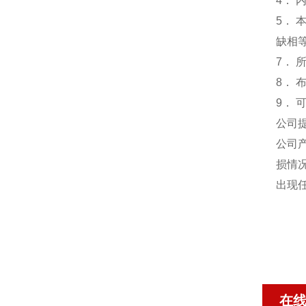
4．
5．
缺相
7． 
8．
9．
公司
公司
损情
出现
在