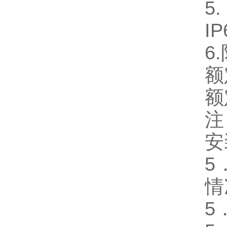
5
I
6
额
额
注
安
5
情
5