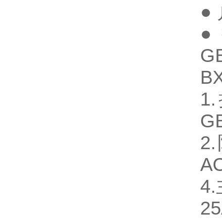
●
●
GB
B
1
G
2
AC
4
2