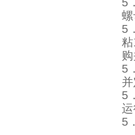
5
螺
5
粘
购
5
并
5
运
5