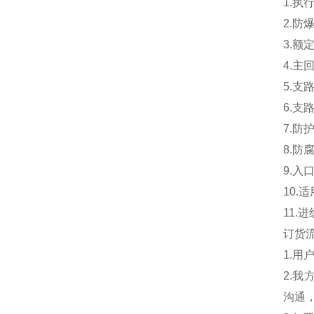
1.执行
2.防爆
3.额定
4.主
5.支
6.支
7.防护
8.防
9.入
10.
11
订货
1.
2.
沟通