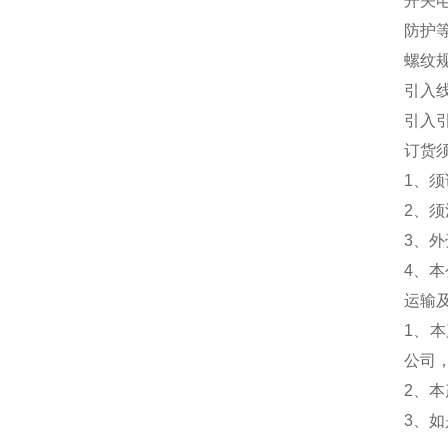
开关电
防护等级
螺纹规格
引入线
引入
订货
1、须
2、须
3、
4、
运输
1、
公司
2、
3、