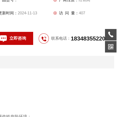
4．内装高分断小型漏电断路器或塑壳式漏电断路器，通过操作
防爆客体外的手柄而实现分合；
更新时间：
2024-11-13
访 问 量：
407
5．本产品全面推出新型优化的设计方案及操作机构，结构紧凑
合理、通用性强
18348355220
立即咨询
联系电话：
爆炸性危险环境；