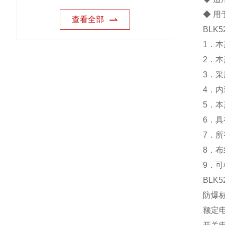
◆ 
查看全部
BLK5
1．
2．
3．
4．
5．
6．
7．
8．
9．
BLK5
防爆标志
额定电压