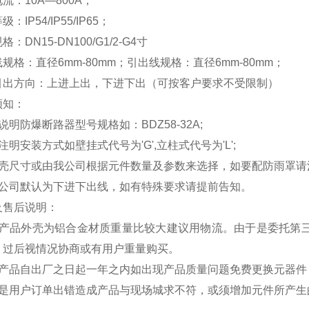
流：10A—800A；
：IP54/IP55/IP65；
：DN15-DN100/G1/2-G4寸
规格：直径6mm-80mm；引出线规格：直径6mm-80mm；
引出方向：上进上出，下进下出（可按客户要求不受限制）
须知：
说明防爆断路器型号规格如：BDZ58-32A;
注明安装方式如壁挂式代号为'G',立柱式代号为'L';
外壳尺寸或由我公司根据元件数量及参数来选择，如要配防雨罩请
本公司默认为下进下出线，如有特殊要求请提前告知。
及售后说明：
本产品外壳为铝合金材质重量比较大建议用物流。由于是委托第
，过后视情况协商或有用户重量购买。
本产品自出厂之日起一年之内如出现产品质量问题免费更换元器件
如是用户订单出错造成产品与现场城求不符，或须增加元件所产生