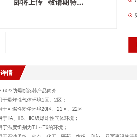
品详情
2
-60
/3防爆断路器
产品简介
用于爆炸性气体环境1区、2区；
用于可燃性粉尘环境20区、21区、22区；
用于ⅡA、ⅡB、ⅡC级爆炸性气体环境；
用于温度组别为T1～T6的环境；
适用于石油采炼、储存、化工、医药、纺织、印染、及军事设施等