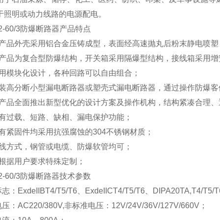
用于照明或动力线路的电源配电。
2
-60
/3防爆断路器
产品特点
本产品外壳采用铝合金压铸成型，表面经高速抛丸后粉末静电喷塑
本产品为复合型防爆结构，开关箱采用隔爆型结构，接线箱采用增
采用模块化设计，各种回路可以自由组合；
内装高分断小型漏电断路器或塑壳式漏电断路器，通过操作防爆客
本产品全面推出新型优化的设计方案及操作机构，结构紧凑合理、
具有过载、短路、缺相、漏电保护功能；
所有紧固件均采用抗强腐蚀的304不锈钢材质；
布线方式，钢管或电缆、防爆软管均可；
可根据用户要求特殊定制；
2
-60
/3防爆断路器
技术参数
：ExdeIIBT4/T5/T6、ExdeIICT4/T5/T6、DIPA20TA,T4/T5/
：AC220/380V,非标准电压：12V/24V/36V/127V/660V；