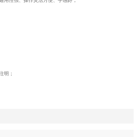
通用性强、操作灵活方便、手感好；
注明；