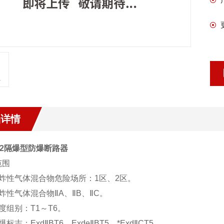
品详情
52隔爆型防爆断路器
范围
爆炸性气体混合物危险场所：1区、2区。
炸性气体混合物ⅡA、ⅡB、ⅡC。
度组别：T1～T6。
爆标志：ExdⅡBT6、ExdeⅡBT5、*ExdⅡCT5。