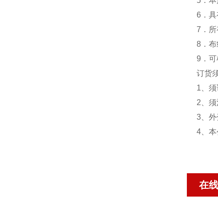
5．
6．
7．
8．
9．
订货
1、须
2、须
3、
4、
在