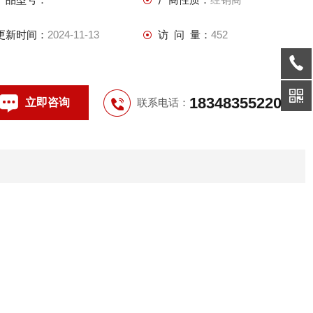
防护等级：IP54/IP55/IP65；
螺纹规格：DN15-DN100/G1/2-G4寸
更新时间：
2024-11-13
访 问 量：
452
引入线规格：直径6mm-80mm；
18348355220
立即咨询
联系电话：