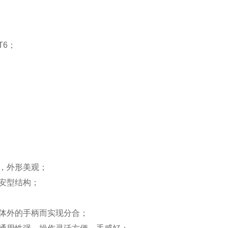
/T6；
，外形美观；
安型结构；
体外的手柄而实现分合；