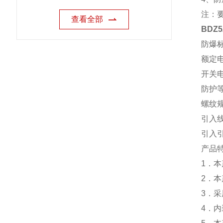
注：
查看全部
BDZ
防爆标志
额定电压
开关电
防护等级
螺纹规格
引入线
引入
产品
1．
2．
3．
4．