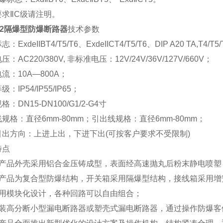
要求ⅡC级请注明。
52隔爆型防爆断路器
技术参数
：ExdeIIBT4/T5/T6、ExdeIICT4/T5/T6、DIP A20 TA,T4/T5
：AC220/380V, 非标准电压：12V/24V/36V/127V/660V；
流：10A—800A；
：IP54/IP55/IP65；
：DN15-DN100/G1/2-G4寸
规格：直径6mm-80mm；引出线规格：直径6mm-80mm；
引出方向：上进上出，下进下出(可按客户要求不受限制)
特点
本产品外壳采用铝合金压铸成型，表面经高速抛丸后粉末静电喷塑
本产品为复合型防爆结构，开关箱采用隔爆型结构，接线箱采用增
采用模块化设计，各种回路可以自由组合；
内装高分断小型漏电断路器或塑壳式漏电断路器，通过操作防爆客