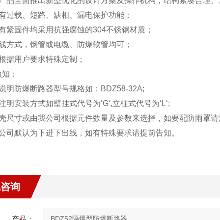
本产品全面推出新型优化的设计方案及操作机构，结构紧凑合理、
具有过载、短路、缺相、漏电保护功能；
所有紧固件均采用抗强腐蚀的304不锈钢材质；
布线方式，钢管或电缆、防爆软管均可；
可根据用户要求特殊定制；
须知：
说明防爆断路器型号规格如：BDZ58-32A;
注明安装方式如壁挂式代号为‘G‘,立柱式代号为‘L‘;
外壳尺寸或由我公司根据元件数量及参数来选择，如要配防雨罩请
本公司默认为下进下出线，如有特殊要求请提前告知。
线咨询
产品：