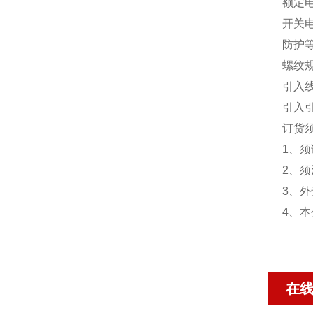
额定电压
开关电
防护等级
螺纹规格
引入线
引入
订货
1、须
2、须
3、
4、
在