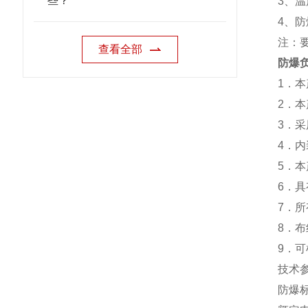
些？
3、温
4、防
注：
查看全部
防爆
1．
2．
3．
4．
5．
6．
7．
8．
9．
技术
防爆标志