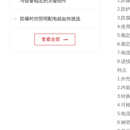
1.防爆
与设备稳定的关键组件
2.防
3.防
防爆时控照明配电箱如何挑选
4.使
5.额定
查看全部
6.额
7.电
8.进
特点
1.外
2.
3.转
4.可
5.电
6.钢