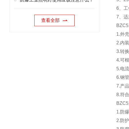
6、工
7、
查看全部
BZC5
1.外
2.
3.转
4.可
5.电
6.钢
7.
8.符合
BZC5
1.防爆
2.防