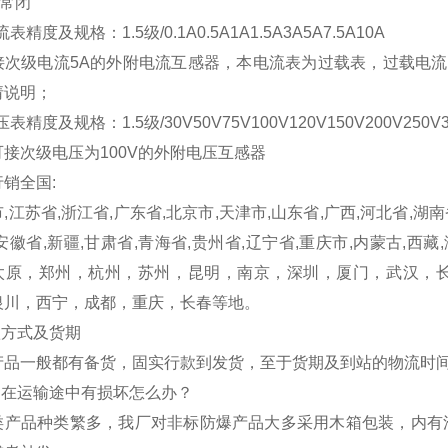
二常闭
流表精度及规格：1.5级/0.1A0.5A1A1.5A3A5A7.5A10A
接次级电流5A的外附电流互感器，本电流表为过载表，过载电流
请说明；
压表精度及规格：1.5级/30V50V75V100V120V150V200V250V30
可接次级电压为100V的外附电压互感器
销全国:
,江苏省,浙江省,广东省,北京市,天津市,山东省,广西,河北省,湖南
安徽省,新疆,甘肃省,青海省,贵州省,辽宁省,重庆市,内蒙古,西藏
太原，郑州，杭州，苏州，昆明，南京，深圳，厦门，武汉，
银川，西宁，成都，重庆，长春等地。
款方式及货期
产品一般都有备货，固实行款到发货，至于货期及到站的物流时
产品在运输途中有损坏怎么办？
类产品种类繁多，我厂对非标防爆产品大多采用木箱包装，内有