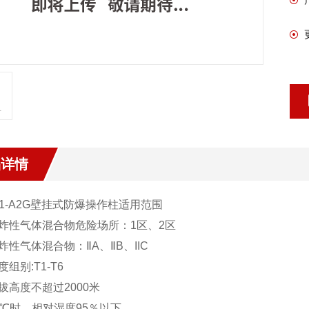
品详情
1-A2G壁挂
式防爆操作柱
适用范围
爆炸性气体混合物危险场所：1区、2区
炸性气体混合物：ⅡA、ⅡB、IIC
度组别:T1-T6
拔高度不超过2000米
5℃时，相对湿度95％以下