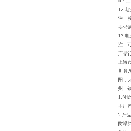
Ⅲ：
12.电
注：
要求
13.电
注：
产品行
上海市
川省,
阳，
州，
1.付
本厂
2.
防爆