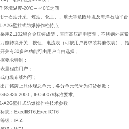
作环境温度-20℃～+40℃之间
适用于石油开采、炼油、化工、、航天等危险环境及海洋石油平台
1-A2G壁挂
式防爆操作柱
特点
壳采用ZL102铝合金压铸成型，表面高压静电喷塑，不锈钢外露
内装万能转换开关、按钮、电流表（可按用户要求装其他仪表）、
换开关有30多种功能可由用户自由选择；
根据要求特制；
流表量程由用户；
管或电缆布线均可；
产品出厂铭牌上只体现总单元，各分单元代号为订货参数；
GB3836-2000，IEC60079标准要求。
1-A2G壁挂
式防爆操作柱
技术参数
标志：ExedⅡBT6,ExedⅡCT6
护等级：IP55