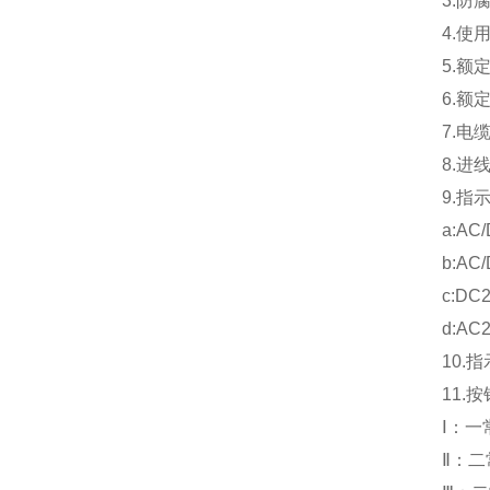
3.防
4.使
5.额定
6.额
7.电
8.进
9.指
a:AC
b:AC/
c:DC
d:AC
10.
11.
Ⅰ：一
Ⅱ：二