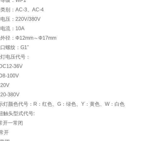
腐等级：WF1
用类别：AC-3、AC-4
电压：220V/380V
定电流：10A
缆外径：Φ12mm～Φ17mm
线口螺纹：G1"
示灯电压代号：
/DC12-36V
D8-100V
220V
220-380V
指示灯颜色代号：R：红色、G：绿色、Y：黄色、W：白色
按钮触头型式代号:
常开一常闭
常开