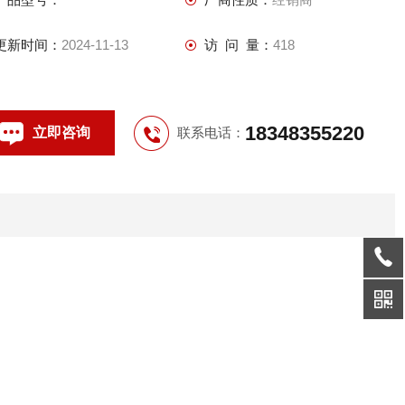
4.可根据要求特制；
5.电流表量程由用户；
更新时间：
2024-11-13
访 问 量：
418
6.钢管或电缆布线均可；
7.产品出厂铭牌上只体现总单元，各分单元代号为订货参数；
18348355220
立即咨询
联系电话：