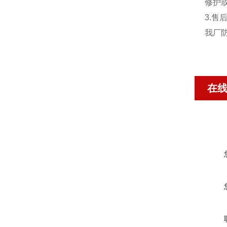
修护
3.售
我厂
在