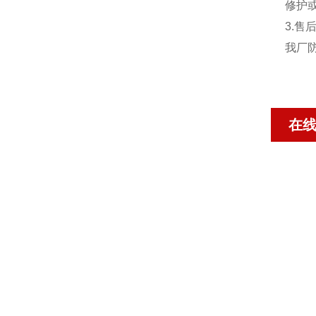
修护
3.售
我厂
在