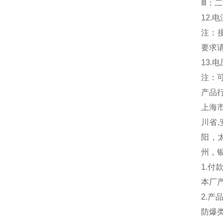
Ⅲ：
12.电
注：
要求
13.电
注：
产品行
上海市
川省,
阳，
州，
1.付
本厂
2.
防爆