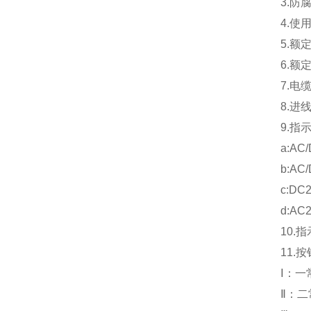
3.防
4.使
5.额定
6.额
7.电
8.进
9.指
a:AC
b:AC/
c:DC
d:AC
10.
11.
Ⅰ：一
Ⅱ：二