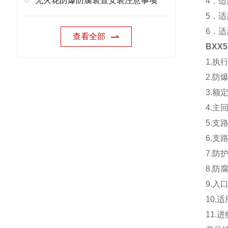
无火花防爆防腐装置安装注意事项
4．适
5．适
6．
查看全部
BXX
1.执行
2.防爆
3.额定
4.主
5.支
6.支
7.防护
8.防
9.入
10.
11