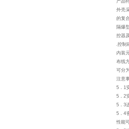
产品
外壳
的复
隔爆
控器
.控
内装
布线
可分
注意
5．
5．
5．
5．
性能