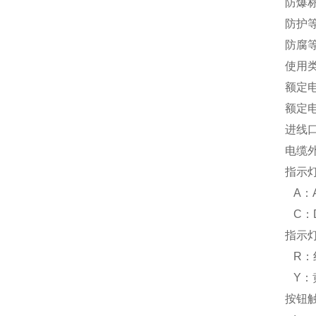
防爆标志
防护等
防腐等
使用类
额定电
额定电
进线口：
电缆外
指示
A：AC
C：D
指示
R：
Y：
按钮