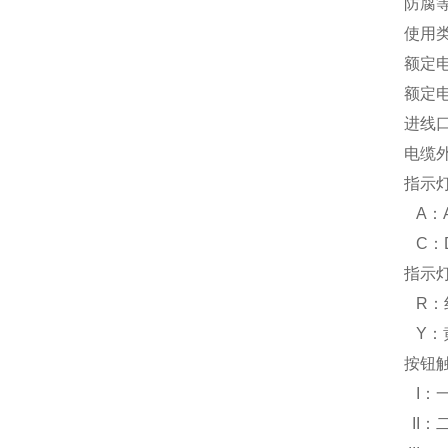
防腐等
使用类
额定电
额定电
进线口：
电缆外
指示
A：AC
C：D
指示
R：
Y：
按钮
I：
II：