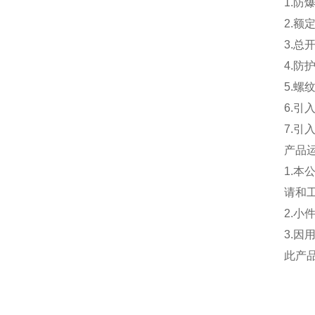
1.防爆
2.额定
3.总
4.防护
5.螺纹
6.引
7.
产品
1.
请和
2.
3.
此产