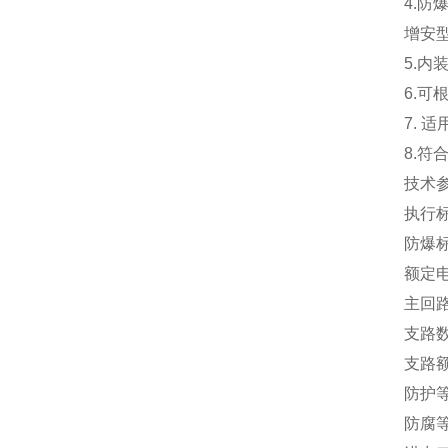
4.
增安型
5.内
6.
7.
8.符合
技术
执行标准
防爆标志
额定电
主回路
支路数
支路额
防护等
防腐等