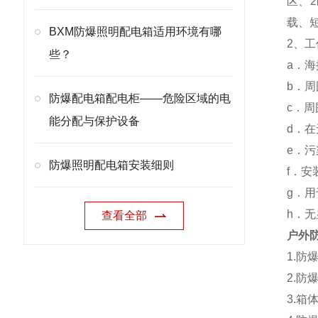
区、
载、
BXM防爆照明配电箱适用环境有哪
2、
些？
a．海
b．周
防爆配电箱配电柜——危险区域的电
c．周
能分配与保护设备
d．
e．污
防爆照明配电箱安装细则
f．安
g．用
h．
查看全部
户外
1.
2.
3.