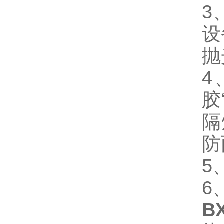
3
设
抛
4
胶
隔
防
5
6
B