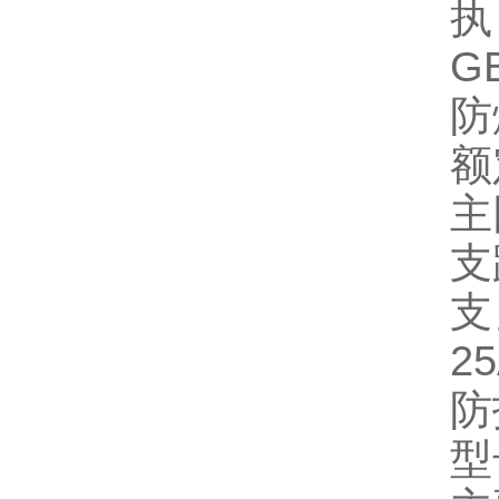
执
G
防
额
主
支
支
2
防
型