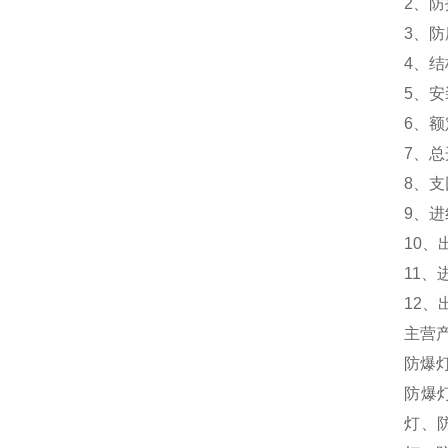
2、防护
3、防
4、结
5、安
6、额定
7、总开
8、支
9、进线
10、出
11、
12、
主营
防爆
防爆
灯、