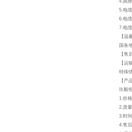
4.
5.
6.电
7.电
【温
国各
【售
【运
特殊
【产
玖毅
1.价
2.质
3.
4.售