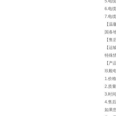
5.
6.电
7.电
【温
国各
【售
【运
特殊
【产
玖毅
1.价
2.质
3.
4.售
如果